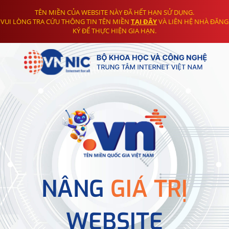
TÊN MIỀN CỦA WEBSITE NÀY ĐÃ HẾT HẠN SỬ DỤNG.
VUI LÒNG TRA CỨU THÔNG TIN TÊN MIỀN
TẠI ĐÂY
VÀ LIÊN HỆ NHÀ ĐĂNG
KÝ ĐỂ THỰC HIỆN GIA HẠN.
NÂNG
GIÁ TRỊ
WEBSITE